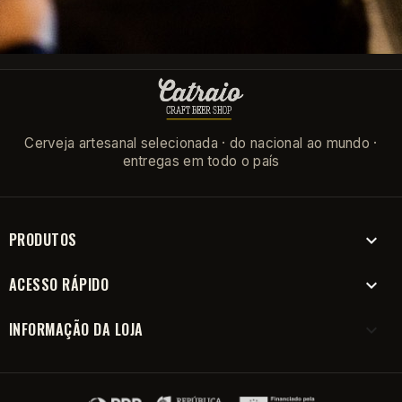
Pode cancelar a subscrição a qualquer momento. Para tal, consulte a
nossa informação de contacto na declaração legal.
Cerveja artesanal selecionada · do nacional ao mundo ·
entregas em todo o país
PRODUTOS

ACESSO RÁPIDO

INFORMAÇÃO DA LOJA
keyboard_arrow_down