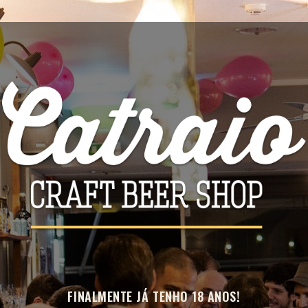
Quantidade

ADICIONAR
Partilhar
DADOS DO PRODUTO
Marca
Ophiussa
Referência
3710
Ficha informativa
FINALMENTE JÁ TENHO 18 ANOS!