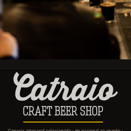
Facebook
Instagram
APROVEITE AS NOSSAS ÚLTIMAS NOVIDADES E OFERTAS
ESPECIAIS
Pode cancelar a subscrição a qualquer momento. Para tal, consulte a
nossa informação de contacto na declaração legal.
Cerveja artesanal selecionada · do nacional ao mundo ·