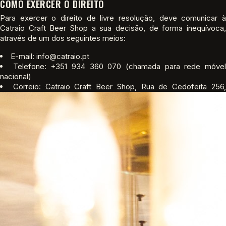
COMO EXERCER O DIREITO
Para exercer o direito de livre resolução, deve comunicar à
Catraio Craft Beer Shop a sua decisão, de forma inequívoca,
através de um dos seguintes meios:
E-mail: info@catraio.pt
Telefone: +351 934 360 070 (chamada para rede móve
nacional)
Correio: Catraio Craft Beer Shop, Rua de Cedofeita 256
4050-174 Porto
Pode utilizar o modelo de formulário de livre resolução disponível
no final desta página, embora a sua utilização não seja
obrigatória.
DEVOLUÇÃO DOS BENS
Deve devolver os bens, sem atraso injustificado e no prazo
máximo de 14 dias a contar da comunicação da resolução, para a
seguinte morada: Catraio Craft Beer Shop, Rua de Cedofeita 256,
4050-174 Porto.
Os custos diretos da devolução dos bens são suportados por:
[A PREENCHER]
.