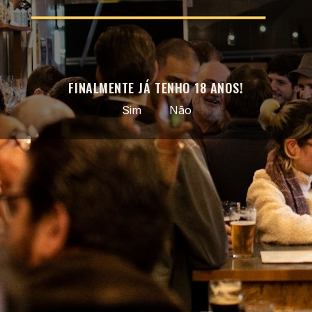
nomeadamente:
[A PREENCHER: indicar as exceções
aplicáveis, por exemplo bens selados que não sejam
suscetíveis de devolução por motivos de proteção da
saúde ou de higiene quando abertos após a entrega]
.
MODELO DE FORMULÁRIO DE LIVRE RESOLUÇÃO
FINALMENTE JÁ TENHO 18 ANOS!
(Deve preencher e enviar este formulário apenas se pretender
Sim
Não
resolver o contrato.)
Para: Catraio Craft Beer Shop, Rua de Cedofeita 256, 4050-174
Porto — info@catraio.pt
Pela presente comunico que resolvo o meu contrato de compra
e venda dos seguintes bens: ____________________
Encomendado em / recebido em: ____________________
Nome do consumidor: ____________________
Morada do consumidor: ____________________
Data: ____________________
Última atualização: [A PREENCHER: data]