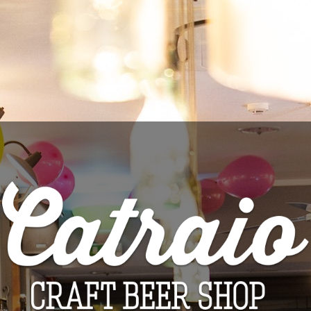
REEMBOLSO
A Catraio reembolsará todos os pagamentos recebidos,
incluindo os custos de entrega (com exceção dos custos
suplementares decorrentes da escolha de uma modalidade de
envio diferente da modalidade menos onerosa disponibilizada),
no prazo de 14 dias a contar da data em que for informada da
decisão de resolução. O reembolso é efetuado através do
mesmo meio de pagamento utilizado na compra, salvo acordo
expresso em contrário. A Catraio pode reter o reembolso até
receber os bens devolvidos, ou até o consumidor apresentar
prova do respetivo envio, consoante o que ocorrer primeiro.
ESTADO DOS BENS
O consumidor é responsável pela depreciação dos bens que
resulte de um manuseamento que exceda o necessário para
verificar a natureza, as características e o funcionamento dos
mesmos.
EXCEÇÕES AO DIREITO DE LIVRE RESOLUÇÃO
Nos termos do artigo 17.º do Decreto-Lei n.º 24/2014, o direito
de livre resolução pode não ser aplicável a determinados bens,