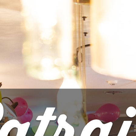
Quantidade

ADIC
Partilhar
DADOS DO PRODUTO
Marca
Stu Mostow
Referência
3929
Ficha informativa