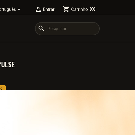
shopping_cart


Carrinho
(0)
ortuguês
Entrar
search
PULSE
%