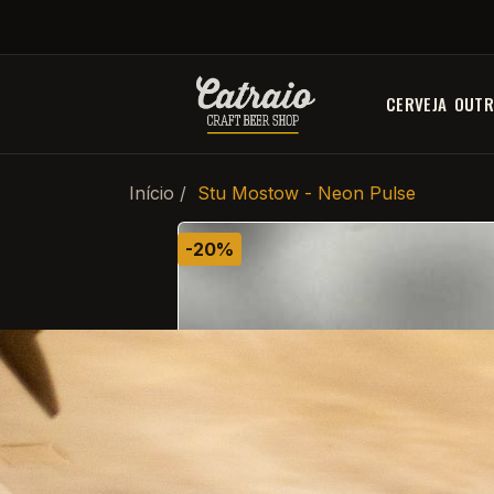
CERVEJA
OUTR
Início
Stu Mostow - Neon Pulse
-20%