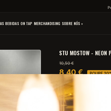
P
AS BEBIDAS
ON TAP
MERCHANDISING
SOBRE NÓS
STU MOSTOW - NEON 
10,50 €
8,40 €
POUPE 20
Com IVA