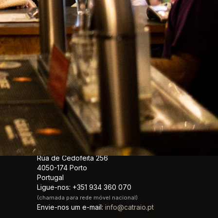
do o país
INFORMAÇÃO DA LOJA
Catraio
Rua de Cedofeita 256
4050-174 Porto
Portugal
Ligue-nos:
+351 934 360 070
(chamada para rede móvel nacional)
Envie-nos um e-mail:
info@catraio.pt