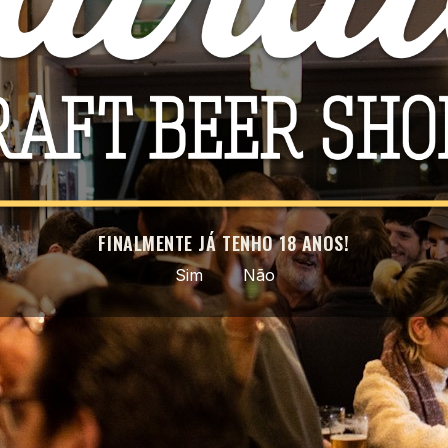
Estilo
IP
ABV
7
Tamanho
La
Colaboração
Ne
País
In
Po
FINALMENTE JÁ TENHO 18 ANOS!
Sim
Não
Facebook
Instagram
ROVEITE AS NOSSAS ÚLTIMAS NOVIDADES E OFERTAS ESPECI
ar a subscrição a qualquer momento. Para tal, consulte a nossa informação