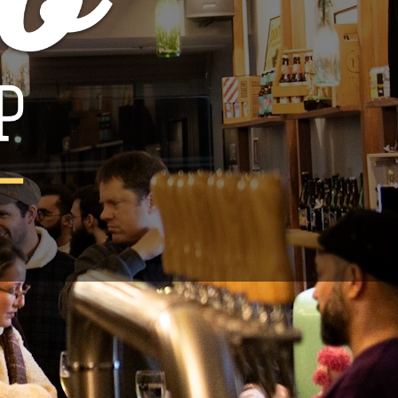
A - Double New England / Hazy
,5%
ta 44cl
on Raptor Brewing Co.
glaterra
lónia
AIS
 de contacto