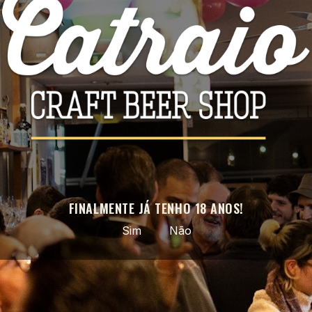
Facebook
Instagram
APROVEITE AS NOSSAS ÚLTIMAS NOVIDADES E OFERTAS
ESPECIAIS
Pode cancelar a subscrição a qualquer momento. Para tal, consulte a
nossa informação de contacto na declaração legal.
FINALMENTE JÁ TENHO 18 ANOS!
Sim
Não
Cerveja artesanal selecionada · do nacional ao mundo ·
entregas em todo o país