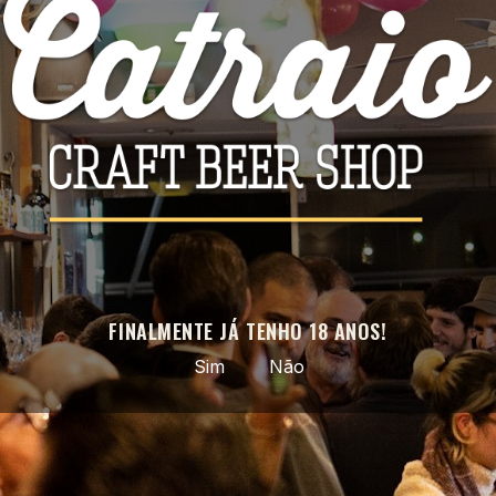
Facebook
Instagram
APROVEITE AS NOSSAS ÚLTIMAS NOVIDADES E OFERTAS
ESPECIAIS
Pode cancelar a subscrição a qualquer momento. Para tal, consulte a
nossa informação de contacto na declaração legal.
FINALMENTE JÁ TENHO 18 ANOS!
Sim
Não
Cerveja artesanal selecionada · do nacional ao mundo ·
entregas em todo o país