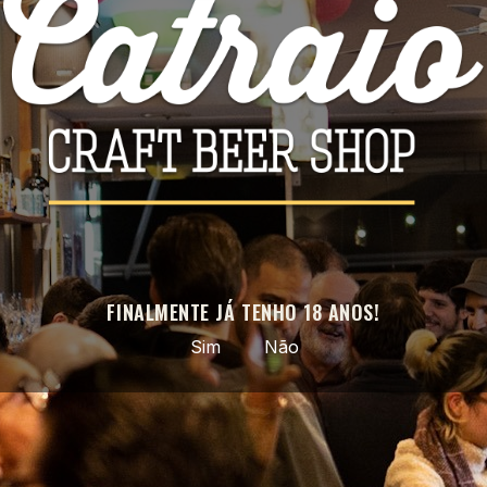
Facebook
Instagram
APROVEITE AS NOSSAS ÚLTIMAS NOVIDADES E OFERTAS
ESPECIAIS
Pode cancelar a subscrição a qualquer momento. Para tal, consulte a
nossa informação de contacto na declaração legal.
FINALMENTE JÁ TENHO 18 ANOS!
Sim
Não
Cerveja artesanal selecionada · do nacional ao mundo ·
entregas em todo o país
PRODUTOS
