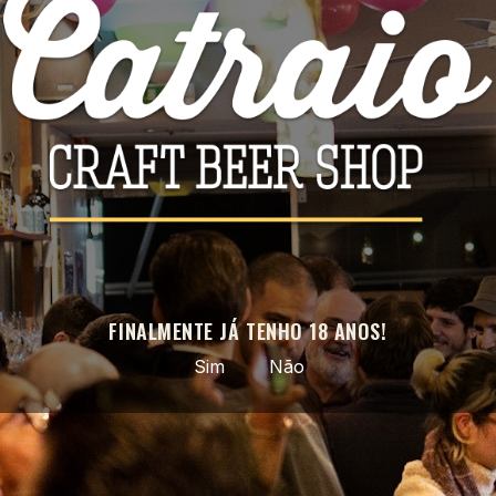
Facebook
Instagram
APROVEITE AS NOSSAS ÚLTIMAS NOVIDADES E OFERTAS
ESPECIAIS
Pode cancelar a subscrição a qualquer momento. Para tal, consulte a
nossa informação de contacto na declaração legal.
FINALMENTE JÁ TENHO 18 ANOS!
Sim
Não
Cerveja artesanal selecionada · do nacional ao mundo ·
entregas em todo o país