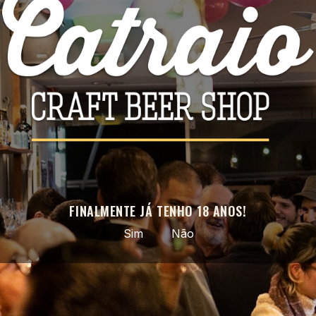
Facebook
Instagram
APROVEITE AS NOSSAS ÚLTIMAS NOVIDADES E OFERTAS
ESPECIAIS
Pode cancelar a subscrição a qualquer momento. Para tal, consulte a
nossa informação de contacto na declaração legal.
FINALMENTE JÁ TENHO 18 ANOS!
Sim
Não
Cerveja artesanal selecionada · do nacional ao mundo ·
entregas em todo o país