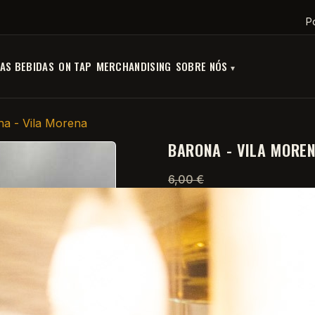
P
AS BEBIDAS
ON TAP
MERCHANDISING
SOBRE NÓS
na - Vila Morena
BARONA - VILA MORE
6,00 €
4,80 €
POUPE 20
Com IVA