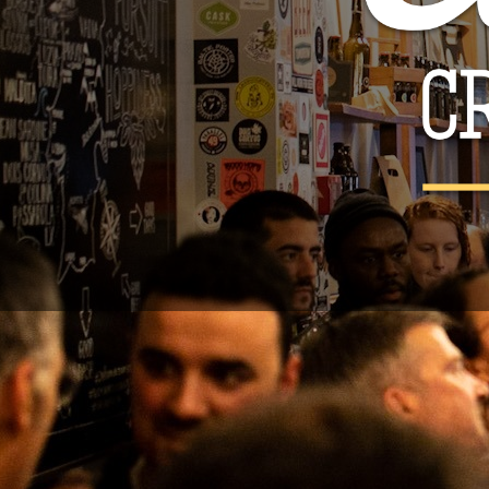
AP
Pode cancel