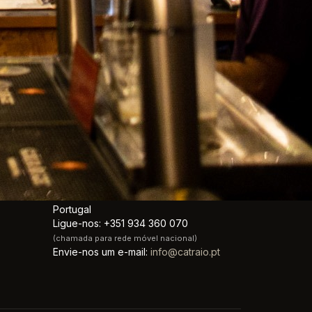
do o país
INFORMAÇÃO DA LOJA
Catraio
Rua de Cedofeita 256
4050-174 Porto
Portugal
Ligue-nos:
+351 934 360 070
(chamada para rede móvel nacional)
Envie-nos um e-mail:
info@catraio.pt