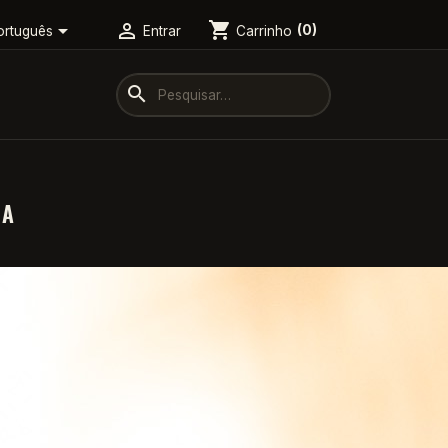
shopping_cart


Carrinho
(0)
ortuguês
Entrar
search
NA
%