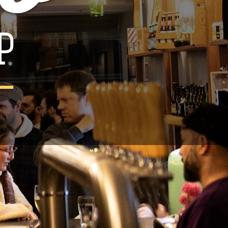
A - Red
,6%
rrafa 33cl
rtugal
AIS
 de contacto