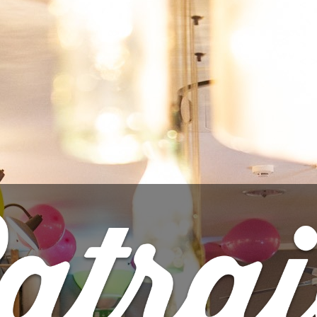
Quantidade

ADIC
Partilhar
DADOS DO PRODUTO
Marca
Barona
Referência
2357
Ficha informativa