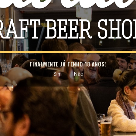
Estilo
IP
ABV
5
Tamanho
Ga
País
Po
FINALMENTE JÁ TENHO 18 ANOS!
Facebook
Instagram
Sim
Não
ROVEITE AS NOSSAS ÚLTIMAS NOVIDADES E OFERTAS ESPECI
ar a subscrição a qualquer momento. Para tal, consulte a nossa informação
na declaração legal.