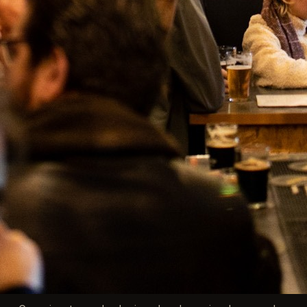

Voltar ao topo
Facebook
Instagram
APROVEITE AS NOSSAS ÚLTIMAS NOVIDADES E OFERTAS
ESPECIAIS
Pode cancelar a subscrição a qualquer momento. Para tal, consulte a
nossa informação de contacto na declaração legal.