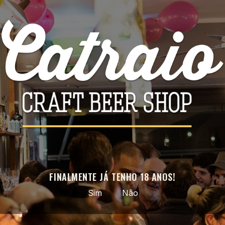


ADICIONAR
ADICIONAR
-20%
-20%
Barona - Entruda
Barona - Porter
3,60 €
4,00 €
4,50 €
5,00 €
FINALMENTE JÁ TENHO 18 ANOS!


ADICIONAR
ADICIONAR
Sim
Não
Mostrando 1-6 de um total de 6 artigo(s)