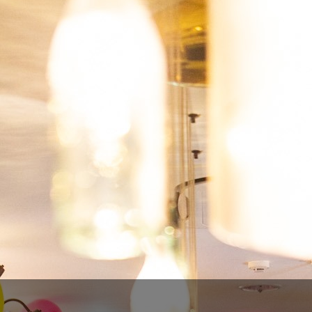
Barona - Vila Morena
Barona - Aged In Dreams
4,80 €
7,60 €
6,00 €
9,50 €


ADICIONAR
ADICIONAR
-20%
-20%
Barona - Monda
Catraio 7.0 Cognac BA
3,60 €
5,60 €
4,50 €
7,00 €