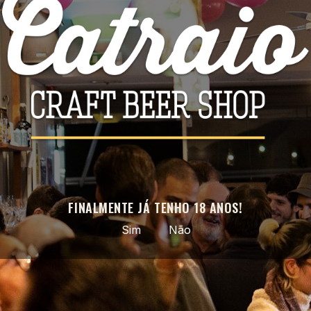
Facebook
Instagram
APROVEITE AS NOSSAS ÚLTIMAS NOVIDADES E OFERTAS
ESPECIAIS
Pode cancelar a subscrição a qualquer momento. Para tal, consulte a
nossa informação de contacto na declaração legal.
FINALMENTE JÁ TENHO 18 ANOS!
Sim
Não
Cerveja artesanal selecionada · do nacional ao mundo ·
entregas em todo o país