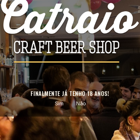
Facebook
Instagram
APROVEITE AS NOSSAS ÚLTIMAS NOVIDADES E OFERTAS
ESPECIAIS
Pode cancelar a subscrição a qualquer momento. Para tal, consulte a
nossa informação de contacto na declaração legal.
FINALMENTE JÁ TENHO 18 ANOS!
Sim
Não
Cerveja artesanal selecionada · do nacional ao mundo ·
entregas em todo o país