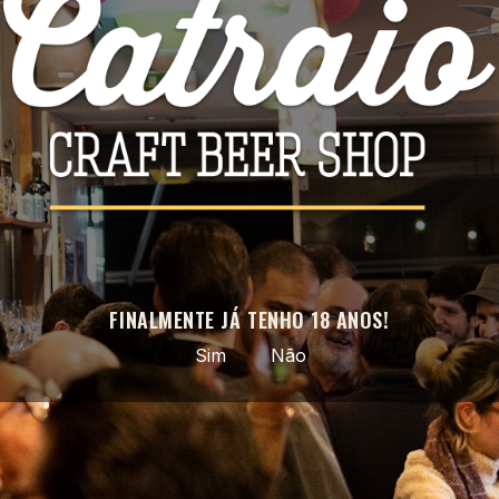
Facebook
Instagram
APROVEITE AS NOSSAS ÚLTIMAS NOVIDADES E OFERTAS
ESPECIAIS
Pode cancelar a subscrição a qualquer momento. Para tal, consulte a
nossa informação de contacto na declaração legal.
FINALMENTE JÁ TENHO 18 ANOS!
Sim
Não
Cerveja artesanal selecionada · do nacional ao mundo ·
entregas em todo o país
PRODUTOS
