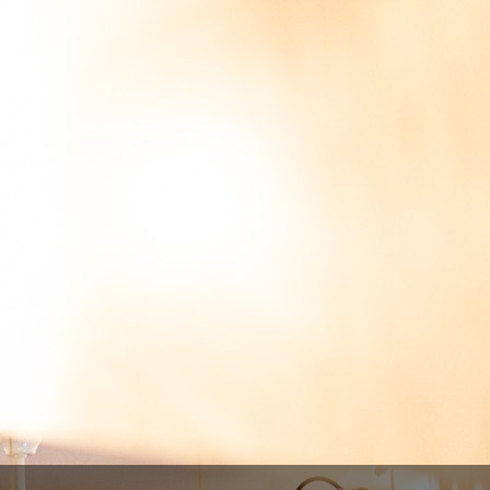
Soma - Mist
8,40 €
10,50 €

ADICIONAR