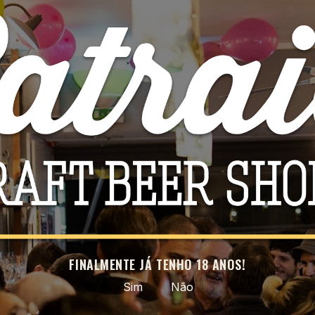
Soma - Pacific
8,00 €
10,00 €
FINALMENTE JÁ TENHO 18 ANOS!

ADICIONAR
Sim
Não