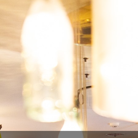
Soma - Tiger
8,80 €
11,00 €

ADICIONAR
-20%