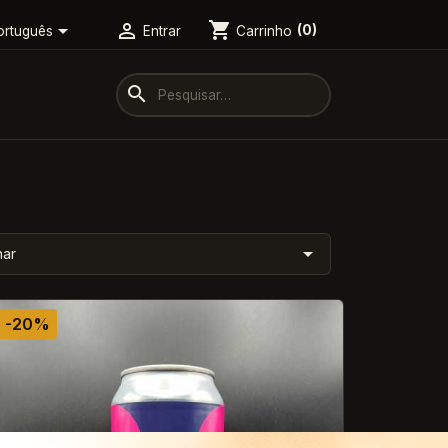
shopping_cart


Carrinho
(0)
ortuguês
Entrar
search

nar
-20%