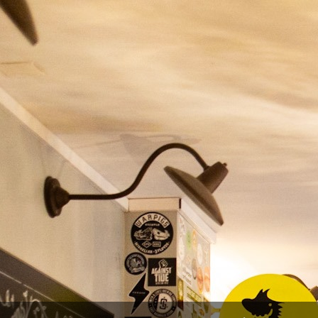
Soma - Neuro
8,80 €
11,00 €

ADICIONAR
-20%