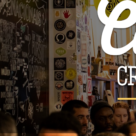
AP
Pode cancel
Cerveja 