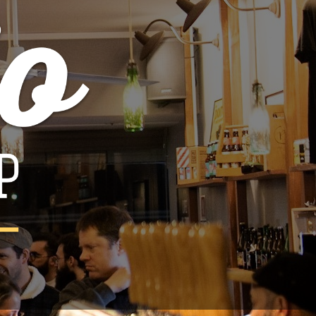
AIS
 de contacto
do o país