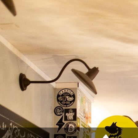
CERVEJA
OUTR
Início
Marcas
Mumbo Jumbo
LISTA DE PRODUTOS DA MARCA M
NO
Sta