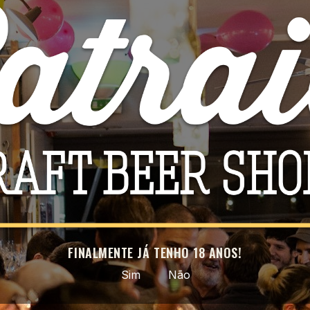
Facebook
Instagram
ROVEITE AS NOSSAS ÚLTIMAS NOVIDADES E OFERTAS ESPECI
ar a subscrição a qualquer momento. Para tal, consulte a nossa informação
na declaração legal.
FINALMENTE JÁ TENHO 18 ANOS!
Sim
Não
artesanal selecionada · do nacional ao mundo · entregas em to