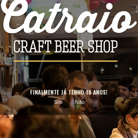
Facebook
Instagram
APROVEITE AS NOSSAS ÚLTIMAS NOVIDADES E OFERTAS
ESPECIAIS
Pode cancelar a subscrição a qualquer momento. Para tal, consulte a
nossa informação de contacto na declaração legal.
FINALMENTE JÁ TENHO 18 ANOS!
Sim
Não
Cerveja artesanal selecionada · do nacional ao mundo ·
entregas em todo o país