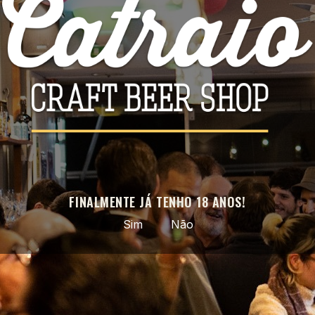
Facebook
Instagram
APROVEITE AS NOSSAS ÚLTIMAS NOVIDADES E OFERTAS
ESPECIAIS
Pode cancelar a subscrição a qualquer momento. Para tal, consulte a
nossa informação de contacto na declaração legal.
FINALMENTE JÁ TENHO 18 ANOS!
Sim
Não
Cerveja artesanal selecionada · do nacional ao mundo ·
entregas em todo o país
PRODUTOS
